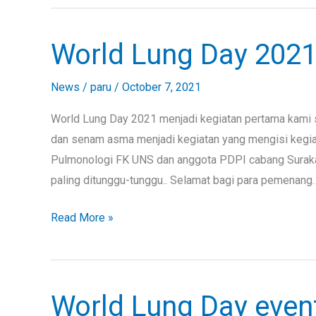
World Lung Day 202
World
Lung
Day
News
/
paru
/
October 7, 2021
2021
World Lung Day 2021 menjadi kegiatan pertama kami
dan senam asma menjadi kegiatan yang mengisi kegiata
Pulmonologi FK UNS dan anggota PDPI cabang Surakar
paling ditunggu-tunggu.. Selamat bagi para pemenang
Read More »
World Lung Day even
World