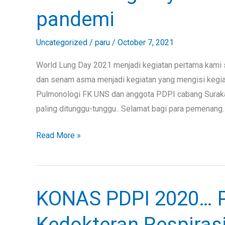
Lung
pandemi
Day
event
Uncategorized
/
paru
/
October 7, 2021
pertama
kami
World Lung Day 2021 menjadi kegiatan pertama kami
sejak
dan senam asma menjadi kegiatan yang mengisi kegiata
pandemi
Pulmonologi FK UNS dan anggota PDPI cabang Surakar
paling ditunggu-tunggu.. Selamat bagi para pemenang
Read More »
KONAS PDPI 2020… P
KONAS
PDPI
Kedokteran Respiras
2020…