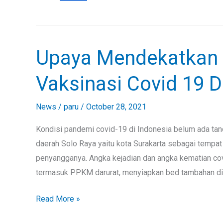
Upaya Mendekatkan 
Upaya
Mendekatkan
Vaksinasi Covid 19 D
Disparitas
Cakupan
News
/
paru
/
October 28, 2021
Vaksinasi
Covid
Kondisi pandemi covid-19 di Indonesia belum ada tanda-
19
daerah Solo Raya yaitu kota Surakarta sebagai tempat
Di
penyangganya. Angka kejadian dan angka kematian covi
Solo
termasuk PPKM darurat, menyiapkan bed tambahan di 
Raya
Read More »