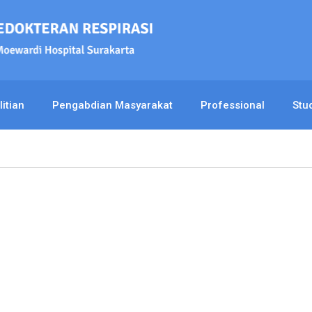
itian
Pengabdian Masyarakat
Professional
Stu