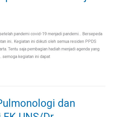
 setelah pandemi covid-19 menjadi pandemi… Bersepeda
n ini.. Kegiatan ini diikuti oleh semua residen PPDS
ta. Tentu saja pembagian hadiah menjadi agenda yang
… semoga kegiatan ini dapat
ulmonologi dan
i FK UNS/Dr.