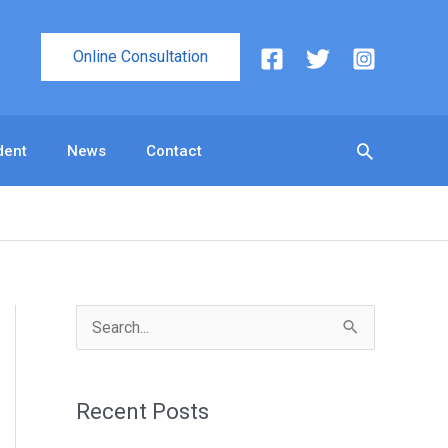
Online Consultation
Search
dent
News
Contact
S
e
a
Recent Posts
r