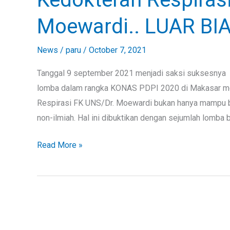
Pulmonologi
Moewardi.. LUAR BIAS
dan
Kedokteran
News
/
paru
/
October 7, 2021
Respirasi
FK
Tanggal 9 september 2021 menjadi saksi suksesnya
UNS/Dr.
lomba dalam rangka KONAS PDPI 2020 di Makasar me
Moewardi..
Respirasi FK UNS/Dr. Moewardi bukan hanya mampu be
LUAR
non-ilmiah. Hal ini dibuktikan dengan sejumlah lomba b
BIASA
Read More »
!!!!