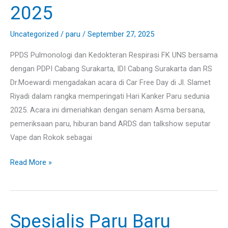
2025
Cancer
Day
Uncategorized
/
paru
/
September 27, 2025
2025
PPDS Pulmonologi dan Kedokteran Respirasi FK UNS bersama
dengan PDPI Cabang Surakarta, IDI Cabang Surakarta dan RS
Dr.Moewardi mengadakan acara di Car Free Day di Jl. Slamet
Riyadi dalam rangka memperingati Hari Kanker Paru sedunia
2025. Acara ini dimeriahkan dengan senam Asma bersana,
pemeriksaan paru, hiburan band ARDS dan talkshow seputar
Vape dan Rokok sebagai
Read More »
Spesialis Paru Baru
Spesialis