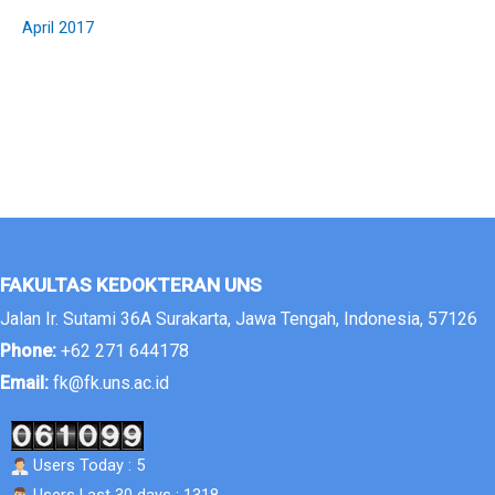
April 2017
FAKULTAS KEDOKTERAN UNS
Jalan Ir. Sutami 36A Surakarta, Jawa Tengah, Indonesia, 57126
Phone:
+62 271 644178
Email:
fk@fk.uns.ac.id
Users Today : 5