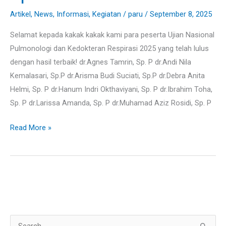
Paru
Artikel
,
News
,
Informasi
,
Kegiatan
/
paru
/
September 8, 2025
Baru
Selamat kepada kakak kakak kami para peserta Ujian Nasional
Pulmonologi dan Kedokteran Respirasi 2025 yang telah lulus
dengan hasil terbaik! dr.Agnes Tamrin, Sp. P dr.Andi Nila
Kemalasari, Sp.P dr.Arisma Budi Suciati, Sp.P dr.Debra Anita
Helmi, Sp. P dr.Hanum Indri Okthaviyani, Sp. P dr.Ibrahim Toha,
Sp. P dr.Larissa Amanda, Sp. P dr.Muhamad Aziz Rosidi, Sp. P
Read More »