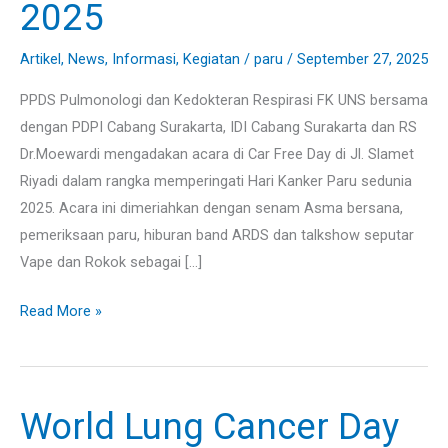
2025
Cancer
Day
Artikel
,
News
,
Informasi
,
Kegiatan
/
paru
/
September 27, 2025
2025
PPDS Pulmonologi dan Kedokteran Respirasi FK UNS bersama
dengan PDPI Cabang Surakarta, IDI Cabang Surakarta dan RS
Dr.Moewardi mengadakan acara di Car Free Day di Jl. Slamet
Riyadi dalam rangka memperingati Hari Kanker Paru sedunia
2025. Acara ini dimeriahkan dengan senam Asma bersana,
pemeriksaan paru, hiburan band ARDS dan talkshow seputar
Vape dan Rokok sebagai […]
Read More »
World Lung Cancer Day
World
Lung