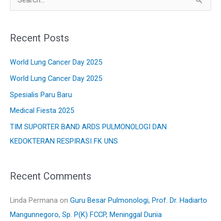
S
e
a
Recent Posts
r
c
World Lung Cancer Day 2025
h
World Lung Cancer Day 2025
f
Spesialis Paru Baru
o
Medical Fiesta 2025
r
TIM SUPORTER BAND ARDS PULMONOLOGI DAN
:
KEDOKTERAN RESPIRASI FK UNS
Recent Comments
Linda Permana
on
Guru Besar Pulmonologi, Prof. Dr. Hadiarto
Mangunnegoro, Sp. P(K) FCCP, Meninggal Dunia