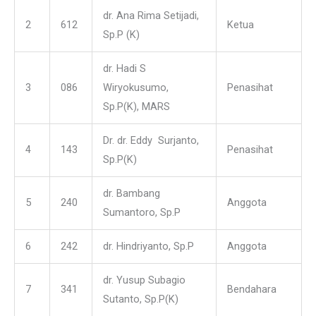
dr. Ana Rima Setijadi,
2
612
Ketua
Sp.P (K)
dr. Hadi S
3
086
Wiryokusumo,
Penasihat
Sp.P(K), MARS
Dr. dr. Eddy Surjanto,
4
143
Penasihat
Sp.P(K)
dr. Bambang
5
240
Anggota
Sumantoro, Sp.P
6
242
dr. Hindriyanto, Sp.P
Anggota
dr. Yusup Subagio
7
341
Bendahara
Sutanto, Sp.P(K)