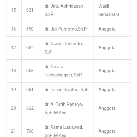
dr. Jatu Aphridasari ,
Wakil
15
621
Sp.P
bendahara
16
650
dr. Juli Purnomo,Sp.P
Anggota
dr. Niwan Tristanto,
17
652
Anggota
SpP
dr. Novita
18
658
Anggota
Tjahyaningsih, SpP
19
661
dr. Imron Riyatno, SpP
Anggota
dr. A. Farih Raharjo,
20
662
Anggota
SpP. M.Kes
dr. Ratna Lusiawati,
21
766
Anggota
SpP. M.Kes