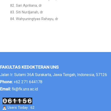
Sari Apriliana, dr
Siti Nurdjanah, dr
Wahyuningtyas Rahayu, dr
FAKULTAS KEDOKTERAN UNS
Jalan Ir. Sutami 36A Surakarta, Jawa Tengah, Indonesia, 57126
Phone:
+62 271 644178
Email:
fk@fk.uns.ac.id
Users Today : 62