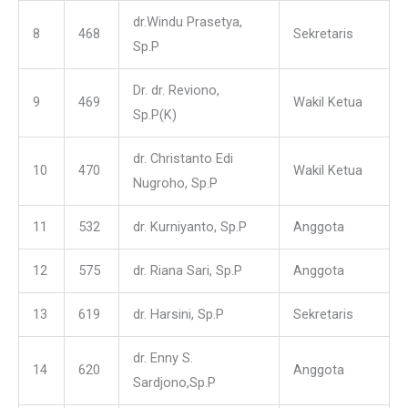
dr.Windu Prasetya,
8
468
Sekretaris
Sp.P
Dr. dr. Reviono,
9
469
Wakil Ketua
Sp.P(K)
dr. Christanto Edi
10
470
Wakil Ketua
Nugroho, Sp.P
11
532
dr. Kurniyanto, Sp.P
Anggota
12
575
dr. Riana Sari, Sp.P
Anggota
13
619
dr. Harsini, Sp.P
Sekretaris
dr. Enny S.
14
620
Anggota
Sardjono,Sp.P