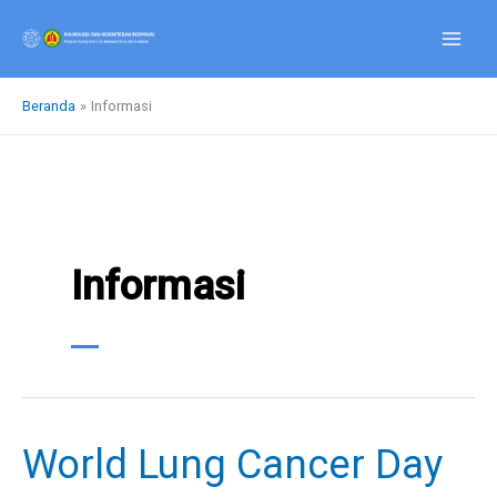
Lewati
ke
konten
Beranda
Informasi
Informasi
World Lung Cancer Day
World
Lung