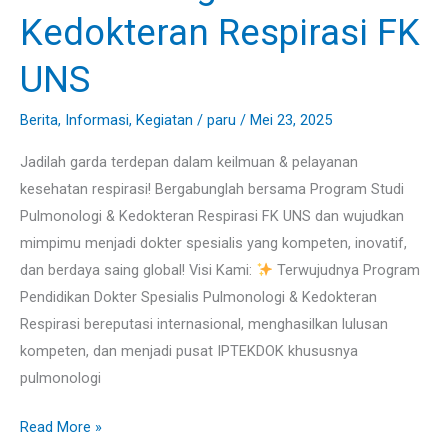
&
Kedokteran Respirasi FK
Kedokteran
Respirasi
UNS
FK
UNS
Berita
,
Informasi
,
Kegiatan
/
paru
/
Mei 23, 2025
Jadilah garda terdepan dalam keilmuan & pelayanan
kesehatan respirasi! Bergabunglah bersama Program Studi
Pulmonologi & Kedokteran Respirasi FK UNS dan wujudkan
mimpimu menjadi dokter spesialis yang kompeten, inovatif,
dan berdaya saing global! Visi Kami:
Terwujudnya Program
Pendidikan Dokter Spesialis Pulmonologi & Kedokteran
Respirasi bereputasi internasional, menghasilkan lulusan
kompeten, dan menjadi pusat IPTEKDOK khususnya
pulmonologi
Read More »