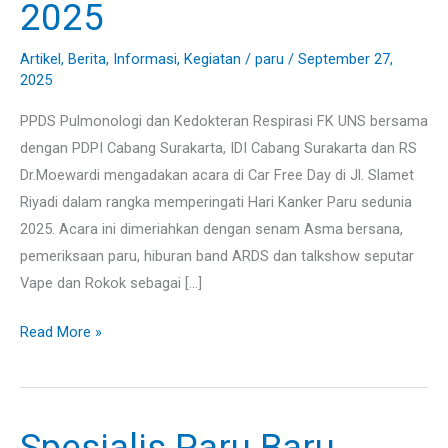
2025
Cancer
Day
Artikel
,
Berita
,
Informasi
,
Kegiatan
/
paru
/
September 27,
2025
2025
PPDS Pulmonologi dan Kedokteran Respirasi FK UNS bersama
dengan PDPI Cabang Surakarta, IDI Cabang Surakarta dan RS
Dr.Moewardi mengadakan acara di Car Free Day di Jl. Slamet
Riyadi dalam rangka memperingati Hari Kanker Paru sedunia
2025. Acara ini dimeriahkan dengan senam Asma bersana,
pemeriksaan paru, hiburan band ARDS dan talkshow seputar
Vape dan Rokok sebagai […]
Read More »
Spesialis Paru Baru
Spesialis