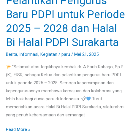
Pelantikan Pengurus
Pengurus
Baru PDPI untuk Periode
Baru
PDPI
2025 – 2028 dan Halal
untuk
Periode
Bi Halal PDPI Surakarta
2025
–
Berita
,
Informasi
,
Kegiatan
/
paru
/
Mei 21, 2025
2028
“Selamat atas terpilihnya kembali dr. A Farih Raharjo, Sp.P
dan
(K), FISR, sebagai Ketua dan pelantikan pengurus baru PDPI
Halal
untuk periode 2025 – 2028. Semoga kepemimpinan dan
Bi
kepengurusannya membawa kemajuan dan kolaborasi yang
Halal
lebih baik bagi dunia paru di Indonesia.
Turut
PDPI
memeriahkan acara Halal Bi Halal PDPI Surakarta, silaturahmi
Surakarta
yang penuh kebersamaan dan semangat
Read More »