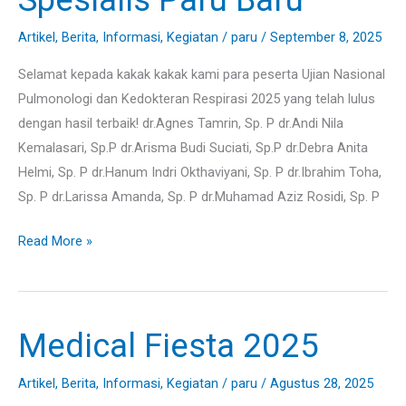
Paru
Artikel
,
Berita
,
Informasi
,
Kegiatan
/
paru
/
September 8, 2025
Baru
Selamat kepada kakak kakak kami para peserta Ujian Nasional
Pulmonologi dan Kedokteran Respirasi 2025 yang telah lulus
dengan hasil terbaik! dr.Agnes Tamrin, Sp. P dr.Andi Nila
Kemalasari, Sp.P dr.Arisma Budi Suciati, Sp.P dr.Debra Anita
Helmi, Sp. P dr.Hanum Indri Okthaviyani, Sp. P dr.Ibrahim Toha,
Sp. P dr.Larissa Amanda, Sp. P dr.Muhamad Aziz Rosidi, Sp. P
Read More »
Medical Fiesta 2025
Medical
Fiesta
Artikel
,
Berita
,
Informasi
,
Kegiatan
/
paru
/
Agustus 28, 2025
2025