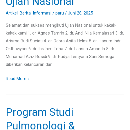
Ujian Nasional
Nasional
Artikel
,
Berita
,
Informasi
/
paru
/
Juni 28, 2025
Selamat dan sukses mengikuti Ujian Nasional untuk kakak-
kakak kami 1. dr. Agnes Tamrin 2. dr. Andi Nila Kemalasari 3. dr.
Arisma Budi Suciati 4. dr. Debra Anita Helmi 5. dr. Hanum Indri
Okthaviyani 6. dr. Ibrahim Toha 7. dr. Larissa Amanda 8. dr.
Muhamad Aziz Rosidi 9. dr. Pudya Lestyana Sani Semoga
diberikan kelancaran dan
Read More »
Program Studi
Program
Studi
Pulmonologi &
Pulmonologi