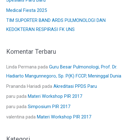
u
Medical Fiesta 2025
k
TIM SUPORTER BAND ARDS PULMONOLOGI DAN
:
KEDOKTERAN RESPIRASI FK UNS
Komentar Terbaru
Linda Permana
pada
Guru Besar Pulmonologi, Prof. Dr.
Hadiarto Mangunnegoro, Sp. P(K) FCCP, Meninggal Dunia
Prananda Hariadi
pada
Akreditasi PPDS Paru
paru
pada
Materi Workshop PIR 2017
paru
pada
Simposium PIR 2017
valentina
pada
Materi Workshop PIR 2017
Kategori