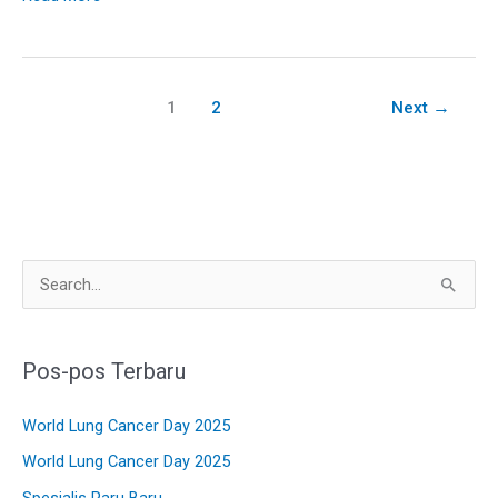
1
2
Next
→
C
a
r
Pos-pos Terbaru
i
u
World Lung Cancer Day 2025
n
World Lung Cancer Day 2025
t
Spesialis Paru Baru