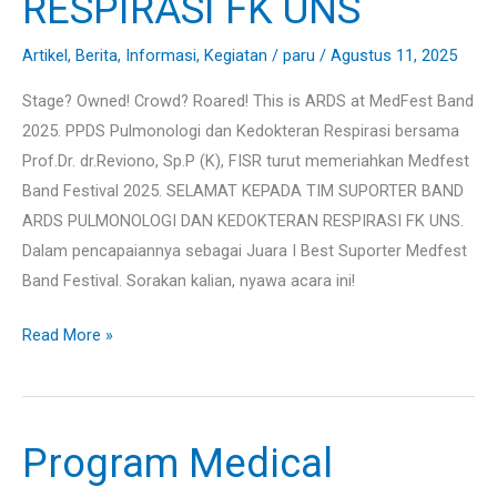
RESPIRASI FK UNS
KEDOKTERAN
RESPIRASI
Artikel
,
Berita
,
Informasi
,
Kegiatan
/
paru
/
Agustus 11, 2025
FK
Stage? Owned! Crowd? Roared! This is ARDS at MedFest Band
UNS
2025. PPDS Pulmonologi dan Kedokteran Respirasi bersama
Prof.Dr. dr.Reviono, Sp.P (K), FISR turut memeriahkan Medfest
Band Festival 2025. SELAMAT KEPADA TIM SUPORTER BAND
ARDS PULMONOLOGI DAN KEDOKTERAN RESPIRASI FK UNS.
Dalam pencapaiannya sebagai Juara I Best Suporter Medfest
Band Festival. Sorakan kalian, nyawa acara ini!
Read More »
Program Medical
Program
Medical