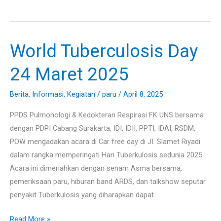
World Tuberculosis Day
World
Tuberculosis
24 Maret 2025
Day
24
Berita
,
Informasi
,
Kegiatan
/
paru
/
April 8, 2025
Maret
2025
PPDS Pulmonologi & Kedokteran Respirasi FK UNS bersama
dengan PDPI Cabang Surakarta, IDI, IDII, PPTI, IDAI, RSDM,
POW mengadakan acara di Car free day di JI. Slamet Riyadi
dalam rangka memperingati Hari Tuberkulosis sedunia 2025.
Acara ini dimeriahkan dengan senam Asma bersama,
pemeriksaan paru, hiburan band ARDS, dan talkshow seputar
penyakit Tuberkulosis yang diharapkan dapat
Read More »