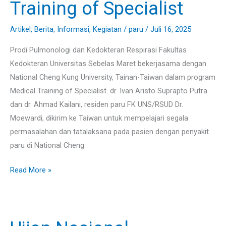
Training of Specialist
Training
of
Artikel
,
Berita
,
Informasi
,
Kegiatan
/
paru
/
Juli 16, 2025
Specialist
Prodi Pulmonologi dan Kedokteran Respirasi Fakultas
Kedokteran Universitas Sebelas Maret bekerjasama dengan
National Cheng Kung University, Tainan-Taiwan dalam program
Medical Training of Specialist. dr. Ivan Aristo Suprapto Putra
dan dr. Ahmad Kailani, residen paru FK UNS/RSUD Dr.
Moewardi, dikirim ke Taiwan untuk mempelajari segala
permasalahan dan tatalaksana pada pasien dengan penyakit
paru di National Cheng
Read More »
Ujian