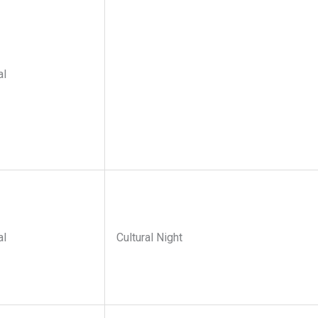
al
al
Cultural Night