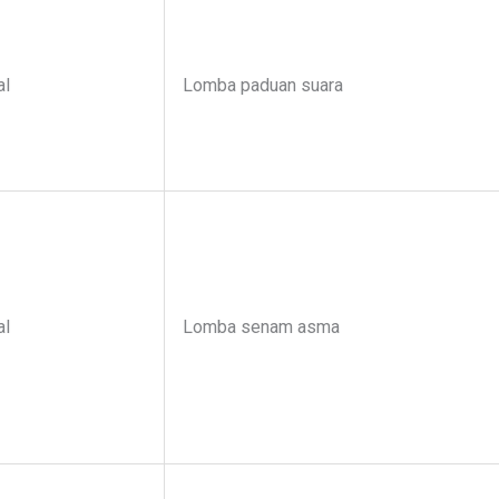
al
Lomba paduan suara
al
Lomba senam asma