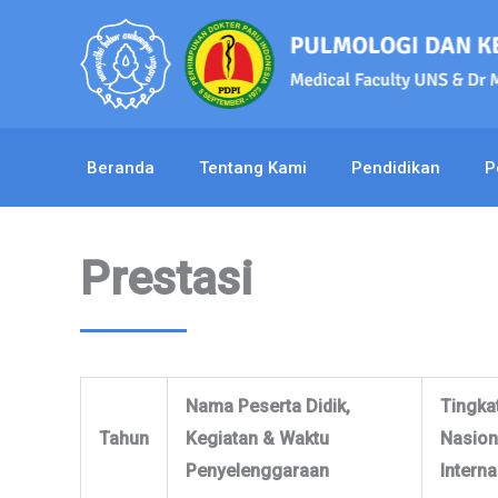
Lewati
ke
konten
Beranda
Tentang Kami
Pendidikan
P
Prestasi
Nama Peserta Didik,
Tingkat
Tahun
Kegiatan & Waktu
Nasion
Penyelenggaraan
Interna