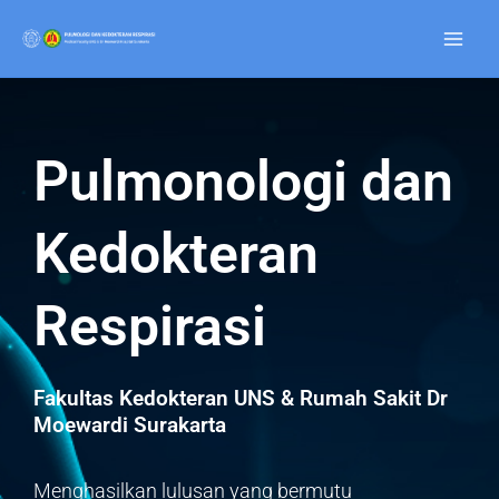
Lewati
ke
konten
Pulmonologi dan
Kedokteran
Respirasi
Fakultas Kedokteran UNS & Rumah Sakit Dr
Moewardi Surakarta
Menghasilkan lulusan yang bermutu