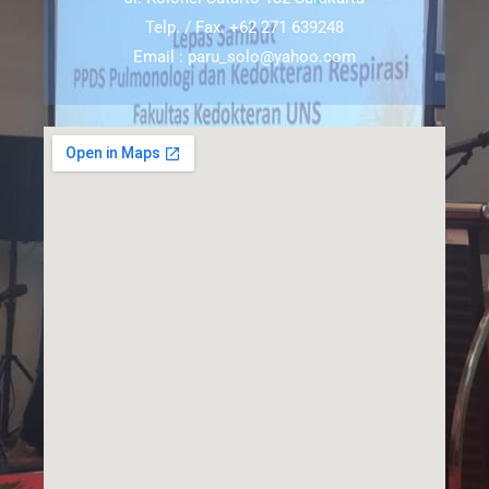
Telp. / Fax. +62 271 639248
Email : paru_solo@yahoo.com