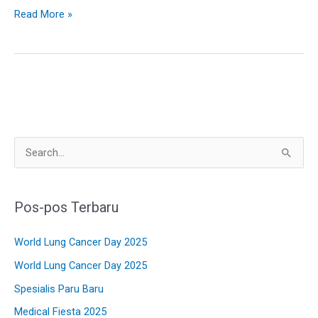
Read More »
C
a
r
Pos-pos Terbaru
i
u
World Lung Cancer Day 2025
n
World Lung Cancer Day 2025
t
Spesialis Paru Baru
u
Medical Fiesta 2025