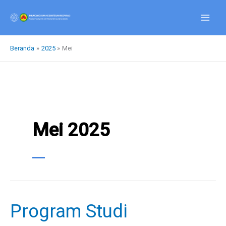
Lewati
ke
konten
Beranda
2025
Mei
Mei 2025
Program Studi
Program
Studi