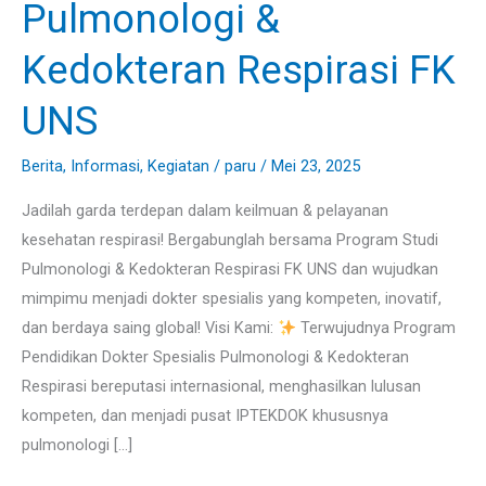
Pulmonologi &
Pulmonologi
&
Kedokteran Respirasi FK
Kedokteran
Respirasi
UNS
FK
UNS
Berita
,
Informasi
,
Kegiatan
/
paru
/
Mei 23, 2025
Jadilah garda terdepan dalam keilmuan & pelayanan
kesehatan respirasi! Bergabunglah bersama Program Studi
Pulmonologi & Kedokteran Respirasi FK UNS dan wujudkan
mimpimu menjadi dokter spesialis yang kompeten, inovatif,
dan berdaya saing global! Visi Kami:
Terwujudnya Program
Pendidikan Dokter Spesialis Pulmonologi & Kedokteran
Respirasi bereputasi internasional, menghasilkan lulusan
kompeten, dan menjadi pusat IPTEKDOK khususnya
pulmonologi […]