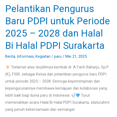
Pelantikan Pengurus
Pelantikan
Pengurus
Baru PDPI untuk Periode
Baru
PDPI
2025 – 2028 dan Halal
untuk
Periode
Bi Halal PDPI Surakarta
2025
–
Berita
,
Informasi
,
Kegiatan
/
paru
/
Mei 21, 2025
2028
“Selamat atas terpilihnya kembali dr. A Farih Raharjo, Sp.P
dan
(K), FISR, sebagai Ketua dan pelantikan pengurus baru PDPI
Halal
untuk periode 2025 – 2028. Semoga kepemimpinan dan
Bi
kepengurusannya membawa kemajuan dan kolaborasi yang
Halal
lebih baik bagi dunia paru di Indonesia.
Turut
PDPI
memeriahkan acara Halal Bi Halal PDPI Surakarta, silaturahmi
Surakarta
yang penuh kebersamaan dan semangat