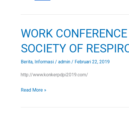
WORK CONFERENCE 
WORK
CONFERENCE
SOCIETY OF RESPIR
XVI
INDONESIAN
Berita
,
Informasi
/
admin
/
Februari 22, 2019
SOCIETY
OF
http://www.konkerpdpi2019.com/
RESPIROLOGY
Read More »