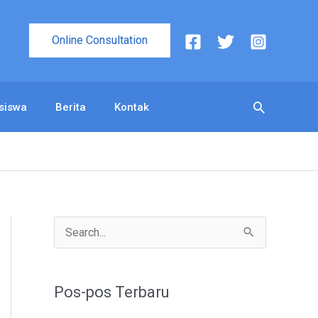
Online Consultation
Cari
siswa
Berita
Kontak
C
a
r
Pos-pos Terbaru
i